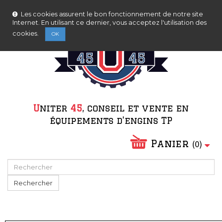
Nous serons fermés pour congés d'été du 08/08/2026
Contactez-nous
Connexion
au 23/08/2026.
Les cookies assurent le bon fonctionnement de notre site
Internet. En utilisant ce dernier, vous acceptez l'utilisation des
cookies.
OK
Ne plus afficher ce message
U
niter
45
, conseil et vente en
équipements d'engins TP
Panier
(
0
)
Rechercher