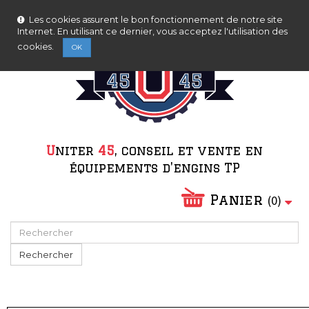
Nous serons fermés pour congés d'été du 08/08/2026
Contactez-nous
Connexion
au 23/08/2026.
Les cookies assurent le bon fonctionnement de notre site
Internet. En utilisant ce dernier, vous acceptez l'utilisation des
cookies.
OK
Ne plus afficher ce message
U
niter
45
, conseil et vente en
équipements d'engins TP
Panier
(
0
)
Rechercher