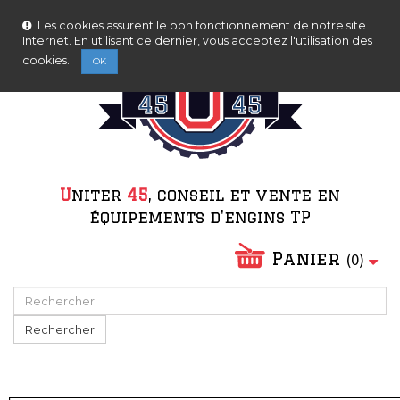
Nous serons fermés pour congés d'été du 08/08/2026
Contactez-nous
Connexion
au 23/08/2026.
Les cookies assurent le bon fonctionnement de notre site
Internet. En utilisant ce dernier, vous acceptez l'utilisation des
cookies.
OK
Ne plus afficher ce message
U
niter
45
, conseil et vente en
équipements d'engins TP
Panier
(
0
)
Rechercher