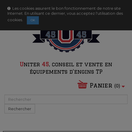
Contactez-nous
Connexion
Les cookies assurent le bon fonctionnement de notre site
Internet. En utilisant ce dernier, vous acceptez l'utilisation des
cookies.
OK
U
niter
45
, conseil et vente en
équipements d'engins TP
Panier
(
0
)
Rechercher