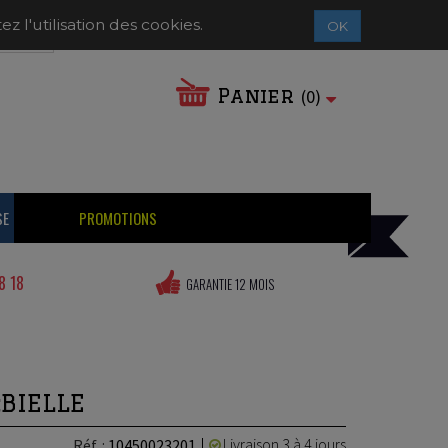
Contactez-nous
Connexion
 l'utilisation des cookies.
OK
Panier
(
0
)
SE
PROMOTIONS
8 18
GARANTIE 12 MOIS
BIELLE
Livraison 3 à 4 jours
Réf. :
10450023201