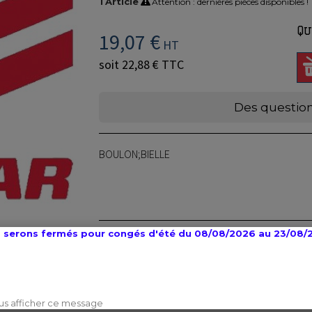
1
Article
Attention : dernières pièces disponibles !
Qu
19,07 €
HT
soit
22,88 €
TTC
Des question
BOULON;BIELLE
 serons fermés pour congés d'été du 08/08/2026 au 23/08/
us afficher ce message