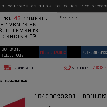
 notre site Internet. En utilisant ce dernier, vous acceptez
Rechercher
iter
45
, conseil
et vente en
équipements
d'engins TP
ÉQUIPEMENTS
PIÈCES DÉTACHÉES
NOTRE ENTREPRI
TÉLESCOPIQUES
02 18 88 9
LIVRAISON RAPIDE
SERVICE CLIENT
1 - BOULON;BIELLE
10450023201 - BOULON;