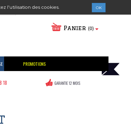
Contactez-nous
Connexion
 l'utilisation des cookies.
OK
Panier
(
0
)
SE
PROMOTIONS
8 18
GARANTIE 12 MOIS
T