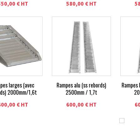
550,00 € HT
580,00 € HT
5
pes larges (avec
Rampes alu (ss rebords)
Rampes l
rds) 2000mm/1,6t
2500mm / 1,7t
20
600,00 € HT
600,00 € HT
6