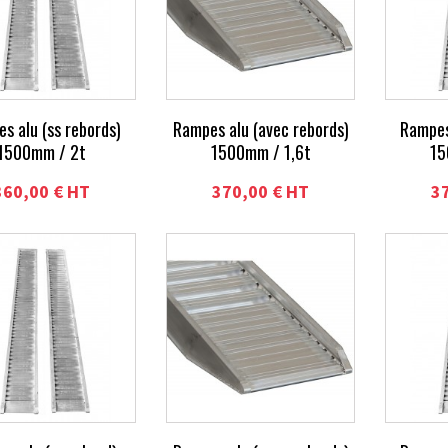
s alu (ss rebords)
Rampes alu (avec rebords)
Rampes
1500mm / 2t
1500mm / 1,6t
15
360,00 € HT
370,00 € HT
3