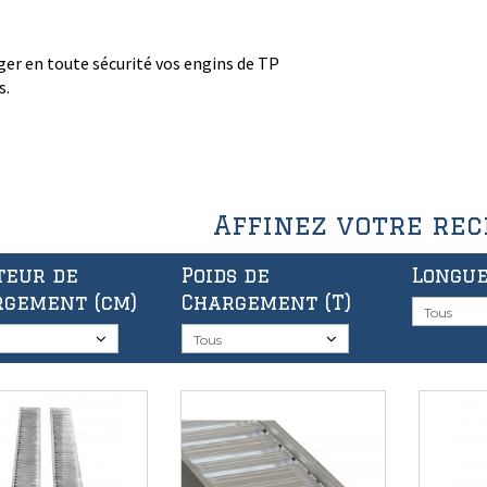
r en toute sécurité vos engins de TP
s.
Affinez votre re
teur de
Poids de
Longu
rgement (cm)
Chargement (T)
Tous
Tous