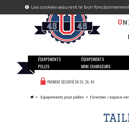
Nous
Les cookies assurent le bon fonctionnement de
U
n
Ne pl
ÉQUIPEMENTS
ÉQUIPEMENTS
PELLES
MINI-CHARGEURS
PAIEMENT SÉCURISÉ EN 2X, 3X, 4X
>
equipements pour pelles
>
forestier / espace ver
TAIL