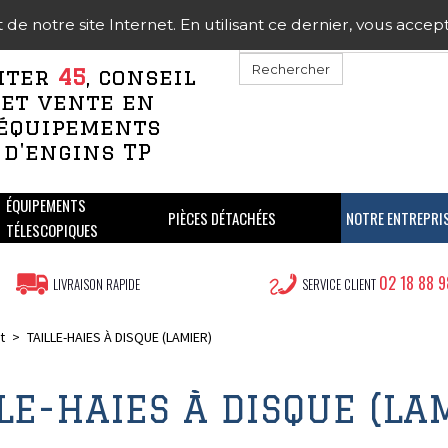
 serons fermés pour congés d'été du 08/08/2026 au 23/08/
 notre site Internet. En utilisant ce dernier, vous acceptez
Rechercher
iter
45
, conseil
et vente en
us afficher ce message
équipements
d'engins TP
ÉQUIPEMENTS
PIÈCES DÉTACHÉES
NOTRE ENTREPRI
TÉLESCOPIQUES
02 18 88 9
LIVRAISON RAPIDE
SERVICE CLIENT
t
>
TAILLE-HAIES À DISQUE (LAMIER)
LE-HAIES À DISQUE (LA