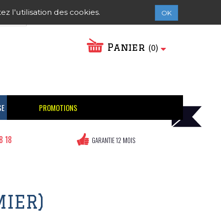
2026.
Contactez-nous
Connexion
 l'utilisation des cookies.
OK
Panier
(
0
)
SE
PROMOTIONS
8 18
GARANTIE 12 MOIS
MIER)