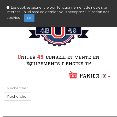
Contactez-nous
Connexion
Les cookies assurent le bon fonctionnement de notre site
Internet. En utilisant ce dernier, vous acceptez l'utilisation des
cookies.
OK
U
niter
45
, conseil et vente en
équipements d'engins TP
Panier
(
0
)
Rechercher