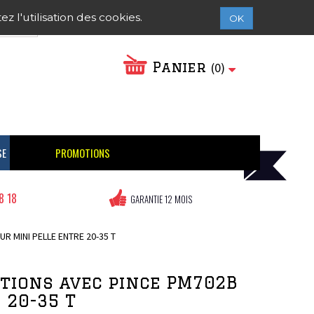
Contactez-nous
Connexion
 l'utilisation des cookies.
OK
Panier
(
0
)
SE
PROMOTIONS
8 18
GARANTIE 12 MOIS
R MINI PELLE ENTRE 20-35 T
ations avec pince PM702B
 20-35 T