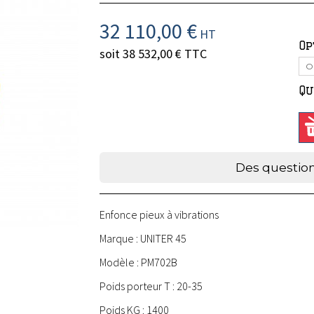
32 110,00 €
HT
Op
soit
38 532,00 €
TTC
O
Qu
Des question
Enfonce pieux à vibrations
Marque : UNITER 45
Modèle : PM702B
Poids porteur T : 20-35
Poids KG : 1400