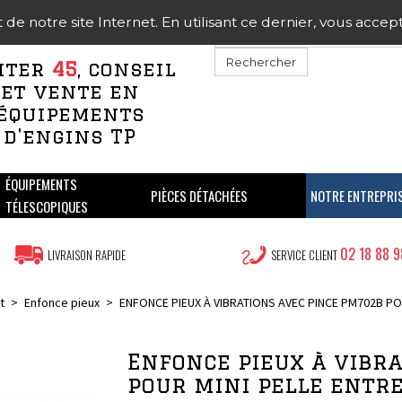
 notre site Internet. En utilisant ce dernier, vous acceptez
Rechercher
iter
45
, conseil
et vente en
équipements
d'engins TP
ÉQUIPEMENTS
PIÈCES DÉTACHÉES
NOTRE ENTREPRI
TÉLESCOPIQUES
02 18 88 9
LIVRAISON RAPIDE
SERVICE CLIENT
t
>
enfonce pieux
>
ENFONCE PIEUX À VIBRATIONS AVEC PINCE PM702B POU
Enfonce pieux à vibr
pour mini pelle entre