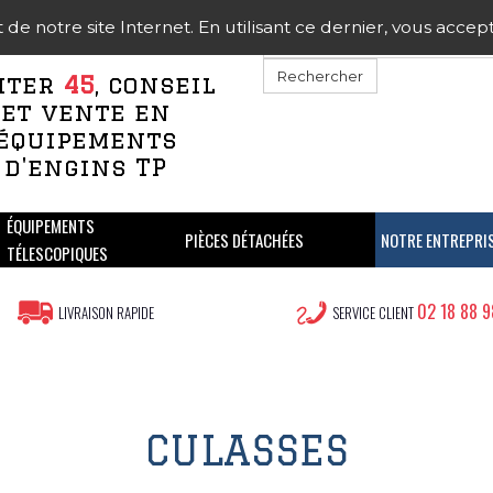
 notre site Internet. En utilisant ce dernier, vous acceptez
Rechercher
iter
45
, conseil
et vente en
équipements
d'engins TP
ÉQUIPEMENTS
PIÈCES DÉTACHÉES
NOTRE ENTREPRI
TÉLESCOPIQUES
02 18 88 9
LIVRAISON RAPIDE
SERVICE CLIENT
CULASSES