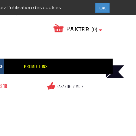
Contactez-nous
Connexion
 l'utilisation des cookies.
OK
Panier
(
0
)
SE
PROMOTIONS
8 18
GARANTIE 12 MOIS