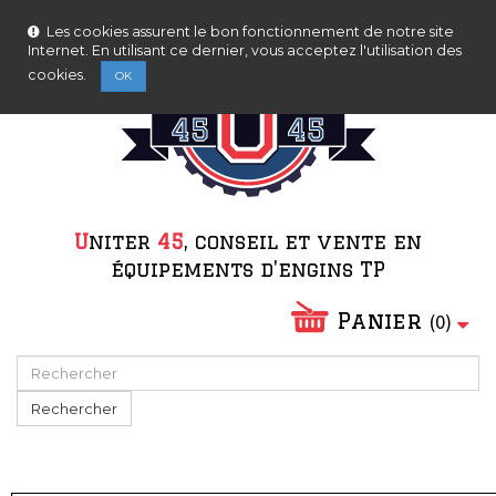
Nous serons fermés pour congés d'été du 08/08/2026
Contactez-nous
Connexion
au 23/08/2026.
Les cookies assurent le bon fonctionnement de notre site
Internet. En utilisant ce dernier, vous acceptez l'utilisation des
cookies.
OK
Ne plus afficher ce message
U
niter
45
, conseil et vente en
équipements d'engins TP
Panier
(
0
)
Rechercher